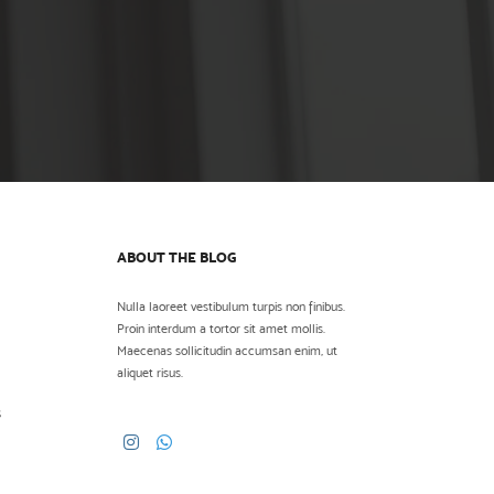
ABOUT THE BLOG
Nulla laoreet vestibulum turpis non finibus.
Proin interdum a tortor sit amet mollis.
Maecenas sollicitudin accumsan enim, ut
aliquet risus.
s