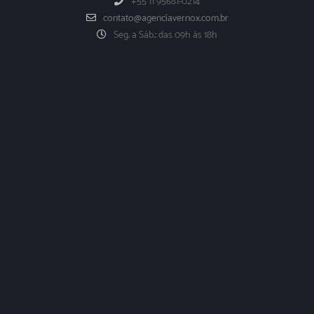
+55 11 95681-0214
contato@agenciavernox.com.br
Seg. a Sáb.: das 09h às 18h