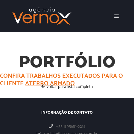
Menu pr
PORTFÓLIO
CONFIRA TRABALHOS EXECUTADOS PARA O
CLIENTE
ATERRO ARMADO
voltar para lista completa
INFORMAÇÃO DE CONTATO
+55 11 95681-0214
contato@agenciavernox.com.br