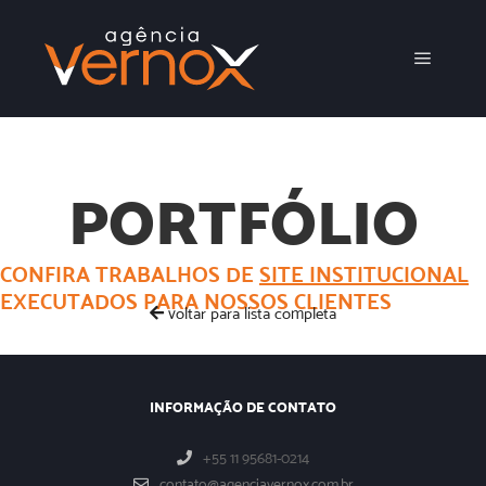
Menu pr
PORTFÓLIO
CONFIRA TRABALHOS DE
SITE INSTITUCIONAL
EXECUTADOS PARA NOSSOS CLIENTES
voltar para lista completa
INFORMAÇÃO DE CONTATO
+55 11 95681-0214
contato@agenciavernox.com.br